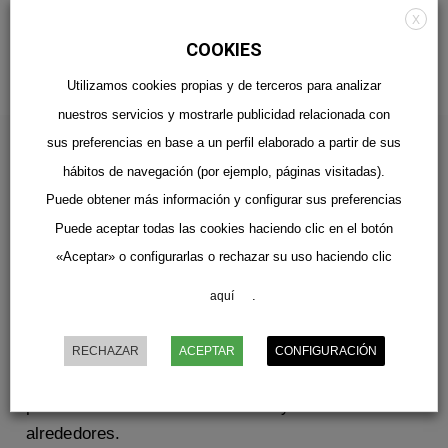
17:30 – 20:00
X
Sábados
COOKIES
11:00 – 14:00
Utilizamos cookies propias y de terceros para analizar
nuestros servicios y mostrarle publicidad relacionada con
sus preferencias en base a un perfil elaborado a partir de sus
hábitos de navegación (por ejemplo, páginas visitadas).
Puede obtener más información y configurar sus preferencias
Puede aceptar todas las cookies haciendo clic en el botón
«Aceptar» o configurarlas o rechazar su uso haciendo clic
SI SIGUES CON DUDAS
¿No encuentras lo que buscas?
.
aquí
Descubre todos los servicios que ofrecemos
RECHAZAR
ACEPTAR
CONFIGURACIÓN
relacionados con fotografía, impresión y regalos
personalizados en toda Cistierna y sus
alrededores.